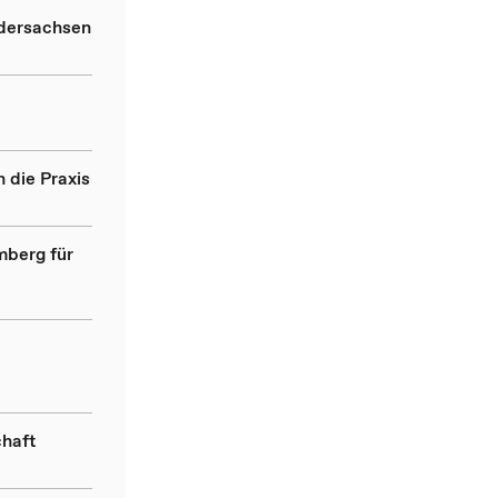
edersachsen
 die Praxis
mberg für
chaft