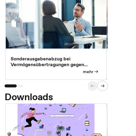
Sonderausgabenabzug bei
Gesonderte
Vermögensübertragungen gegen
Feststellu
Versorgungsleistungen
Exklusivb
mehr
Downloads