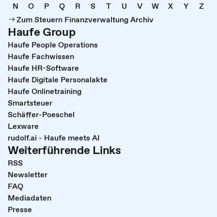
N
O
P
Q
R
S
T
U
V
W
X
Y
Z
Zum Steuern Finanzverwaltung Archiv
Haufe Group
Haufe People Operations
Haufe Fachwissen
Haufe HR-Software
Haufe Digitale Personalakte
Haufe Onlinetraining
Smartsteuer
Schäffer-Poeschel
Lexware
rudolf.ai - Haufe meets AI
Weiterführende Links
RSS
Newsletter
FAQ
Mediadaten
Presse