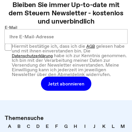
Bleiben Sie immer Up-to-date mit
dem
Steuern
Newsletter - kostenlos
und unverbindlich
E-Mail
Hiermit bestätige ich, dass ich die
gelesen habe
AGB
und mit ihnen einverstanden bin. Die
habe ich zur Kenntnis genommen.
Datenschutzerklärung
Ich bin mit der Verarbeitung meiner Daten zur
Versendung der Newsletter einverstanden. Meine
Einwilligung kann ich jederzeit im jeweiligen
Newsletter über den Abmeldelink widerrufen.
Jetzt abonnieren
Themensuche
A
B
C
D
E
F
G
H
I
J
K
L
M