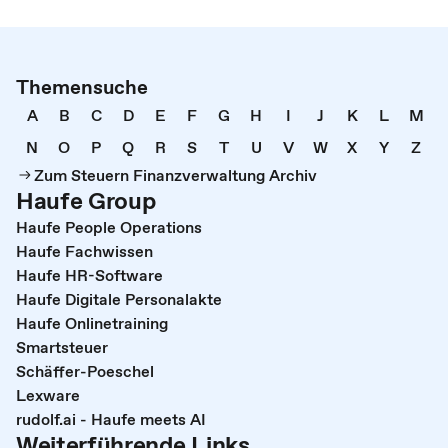
Themensuche
A
B
C
D
E
F
G
H
I
J
K
L
M
N
O
P
Q
R
S
T
U
V
W
X
Y
Z
Zum Steuern Finanzverwaltung Archiv
Haufe Group
Haufe People Operations
Haufe Fachwissen
Haufe HR-Software
Haufe Digitale Personalakte
Haufe Onlinetraining
Smartsteuer
Schäffer-Poeschel
Lexware
rudolf.ai - Haufe meets AI
Weiterführende Links