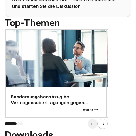
und starten Sie die Diskussion
Top-Themen
Sonderausgabenabzug bei
Gesonderte
Vermögensübertragungen gegen
Feststellu
Versorgungsleistungen
Exklusivb
mehr
Downloads