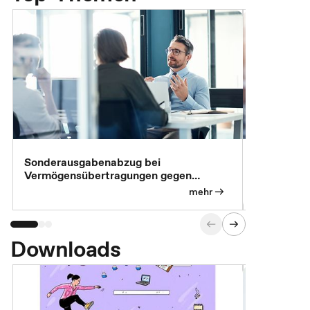
Sonderausgabenabzug bei
Gesonderte
Vermögensübertragungen gegen
Feststellu
Versorgungsleistungen
Exklusivb
mehr
Downloads