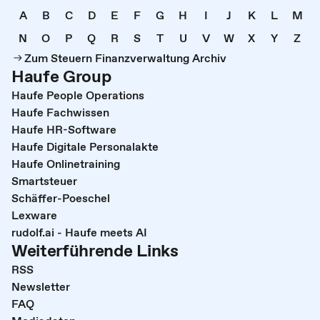
A
B
C
D
E
F
G
H
I
J
K
L
M
N
O
P
Q
R
S
T
U
V
W
X
Y
Z
Zum Steuern Finanzverwaltung Archiv
Haufe Group
Haufe People Operations
Haufe Fachwissen
Haufe HR-Software
Haufe Digitale Personalakte
Haufe Onlinetraining
Smartsteuer
Schäffer-Poeschel
Lexware
rudolf.ai - Haufe meets AI
Weiterführende Links
RSS
Newsletter
FAQ