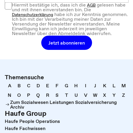
Hiermit bestätige ich, dass ich die
gelesen habe
AGB
und mit ihnen einverstanden bin. Die
habe ich zur Kenntnis genommen.
Datenschutzerklärung
Ich bin mit der Verarbeitung meiner Daten zur
Versendung der Newsletter einverstanden. Meine
Einwilligung kann ich jederzeit im jeweiligen
Newsletter über den Abmeldelink widerrufen.
Jetzt abonnieren
Themensuche
A
B
C
D
E
F
G
H
I
J
K
L
M
N
O
P
Q
R
S
T
U
V
W
X
Y
Z
Zum Sozialwesen Leistungen Sozialversicherung
Archiv
Haufe Group
Haufe People Operations
Haufe Fachwissen