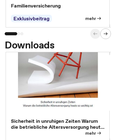
Familienversicherung
Arbeitsunf
Entgeltfor
Exklusivbeitrag
Exklusivb
mehr
Downloads
Sicherheit in unruhigen Zeiten Warum
Betrieblic
die betriebliche Altersversorgung heute
Individuali
so wichtig ist
mehr