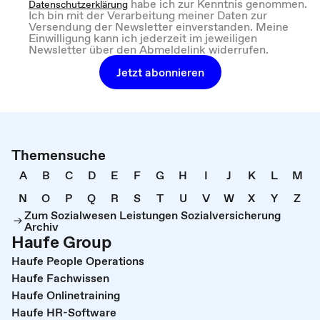
habe ich zur Kenntnis genommen.
Datenschutzerklärung
Ich bin mit der Verarbeitung meiner Daten zur
Versendung der Newsletter einverstanden. Meine
Einwilligung kann ich jederzeit im jeweiligen
Newsletter über den Abmeldelink widerrufen.
Jetzt abonnieren
Themensuche
A
B
C
D
E
F
G
H
I
J
K
L
M
N
O
P
Q
R
S
T
U
V
W
X
Y
Z
Zum Sozialwesen Leistungen Sozialversicherung
Archiv
Haufe Group
Haufe People Operations
Haufe Fachwissen
Haufe Onlinetraining
Haufe HR-Software