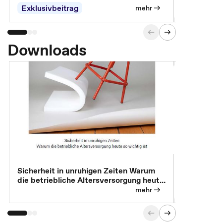
Exklusivbeitrag
Exklusivb
mehr
Downloads
Sicherheit in unruhigen Zeiten Warum
Betrieblic
die betriebliche Altersversorgung heute
Individuali
so wichtig ist
mehr