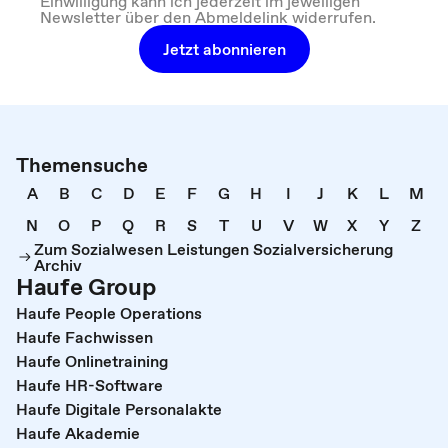
Einwilligung kann ich jederzeit im jeweiligen
Newsletter über den Abmeldelink widerrufen.
Jetzt abonnieren
Themensuche
A
B
C
D
E
F
G
H
I
J
K
L
M
N
O
P
Q
R
S
T
U
V
W
X
Y
Z
Zum Sozialwesen Leistungen Sozialversicherung
Archiv
Haufe Group
Haufe People Operations
Haufe Fachwissen
Haufe Onlinetraining
Haufe HR-Software
Haufe Digitale Personalakte
Haufe Akademie