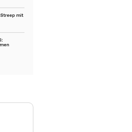
 Streep mit
6:
hmen