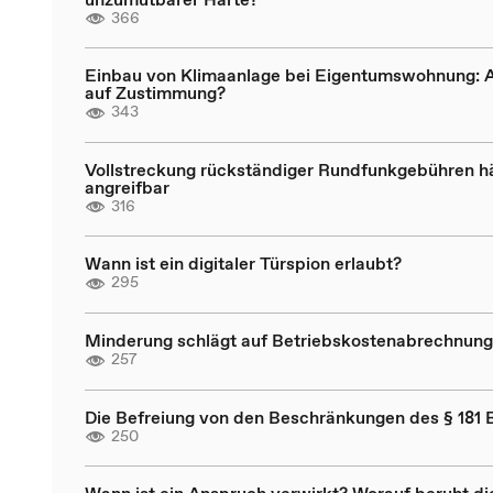
366
Einbau von Klimaanlage bei Eigentumswohnung: 
auf Zustimmung?
343
Vollstreckung rückständiger Rundfunkgebühren h
angreifbar
316
Wann ist ein digitaler Türspion erlaubt?
295
Minderung schlägt auf Betriebskostenabrechnung
257
Die Befreiung von den Beschränkungen des § 181
250