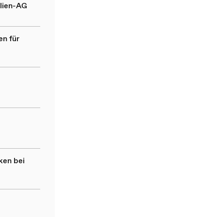
ilien-AG
en für
ken bei