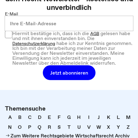
unverbindlich
E-Mail
Hiermit bestätige ich, dass ich die
gelesen habe
AGB
und mit ihnen einverstanden bin. Die
habe ich zur Kenntnis genommen.
Datenschutzerklärung
Ich bin mit der Verarbeitung meiner Daten zur
Versendung der Newsletter einverstanden. Meine
Einwilligung kann ich jederzeit im jeweiligen
Newsletter über den Abmeldelink widerrufen.
Jetzt abonnieren
Themensuche
A
B
C
D
E
F
G
H
I
J
K
L
M
N
O
P
Q
R
S
T
U
V
W
X
Y
Z
Zum Weitere Rechtsgebiete Wirtschaftsrecht Archiv