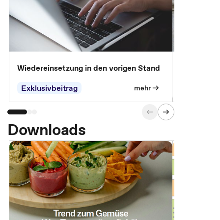
Wiedereinsetzung in den vorigen Stand
Erscheinen 
Parteien, 
Exklusivbeitrag
Exklusivb
mehr
Downloads