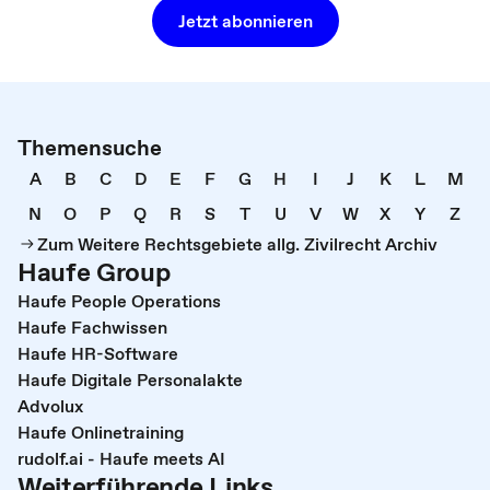
Jetzt abonnieren
Themensuche
A
B
C
D
E
F
G
H
I
J
K
L
M
N
O
P
Q
R
S
T
U
V
W
X
Y
Z
Zum Weitere Rechtsgebiete allg. Zivilrecht Archiv
Haufe Group
Haufe People Operations
Haufe Fachwissen
Haufe HR-Software
Haufe Digitale Personalakte
Advolux
Haufe Onlinetraining
rudolf.ai - Haufe meets AI
Weiterführende Links