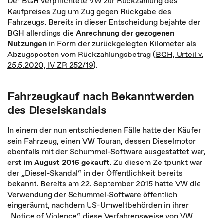
Der BGH verpflichtete VW zur Rückzahlung des
Kaufpreises Zug um Zug gegen Rückgabe des
Fahrzeugs. Bereits in dieser Entscheidung bejahte der
BGH allerdings die
Anrechnung der gezogenen
Nutzungen
in Form der zurückgelegten Kilometer als
Abzugsposten vom Rückzahlungsbetrag (
BGH, Urteil v.
25.5.2020, IV ZR 252/19
).
Fahrzeugkauf nach Bekanntwerden
des Dieselskandals
In einem der nun entschiedenen Fälle hatte der Käufer
sein Fahrzeug, einen VW Touran, dessen Dieselmotor
ebenfalls mit der Schummel-Software ausgestattet war,
erst
im August 2016 gekauft
. Zu diesem Zeitpunkt war
der „Diesel-Skandal“ in der Öffentlichkeit bereits
bekannt. Bereits am 22. September 2015 hatte VW die
Verwendung der Schummel-Software öffentlich
eingeräumt, nachdem US-Umweltbehörden in ihrer
„Notice of Violence“ diese Verfahrensweise von VW