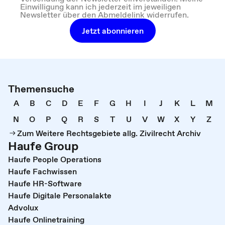
Einwilligung kann ich jederzeit im jeweiligen
Newsletter über den Abmeldelink widerrufen.
Jetzt abonnieren
Themensuche
A
B
C
D
E
F
G
H
I
J
K
L
M
N
O
P
Q
R
S
T
U
V
W
X
Y
Z
Zum Weitere Rechtsgebiete allg. Zivilrecht Archiv
Haufe Group
Haufe People Operations
Haufe Fachwissen
Haufe HR-Software
Haufe Digitale Personalakte
Advolux
Haufe Onlinetraining