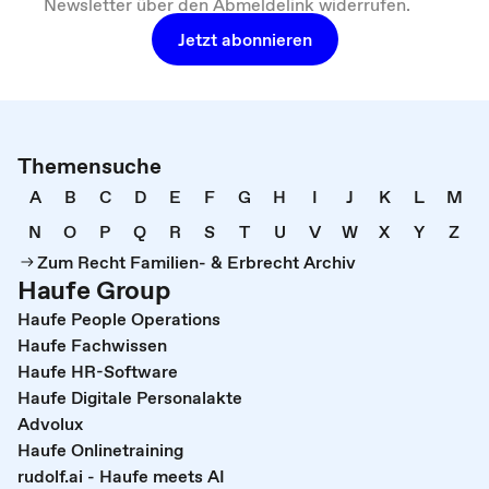
Newsletter über den Abmeldelink widerrufen.
Jetzt abonnieren
Themensuche
A
B
C
D
E
F
G
H
I
J
K
L
M
N
O
P
Q
R
S
T
U
V
W
X
Y
Z
Zum Recht Familien- & Erbrecht Archiv
Haufe Group
Haufe People Operations
Haufe Fachwissen
Haufe HR-Software
Haufe Digitale Personalakte
Advolux
Haufe Onlinetraining
rudolf.ai - Haufe meets AI