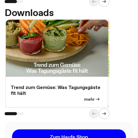
Downloads
Trend zum Gemüse: Was Tagungsgäste
Digital Gu
fit hält
mehr
Zum Haufe Shop