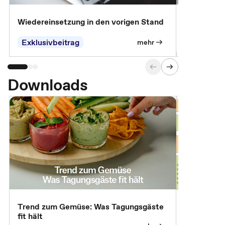
Wiedereinsetzung in den vorigen Stand
Erscheinen 
Parteien, 
Exklusivbeitrag
Exklusivb
mehr
Downloads
Trend zum Gemüse: Was Tagungsgäste
Digital Gu
fit hält