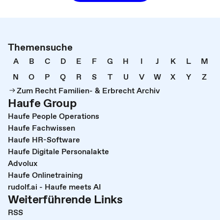
Themensuche
A
B
C
D
E
F
G
H
I
J
K
L
M
N
O
P
Q
R
S
T
U
V
W
X
Y
Z
Zum Recht Familien- & Erbrecht Archiv
Haufe Group
Haufe People Operations
Haufe Fachwissen
Haufe HR-Software
Haufe Digitale Personalakte
Advolux
Haufe Onlinetraining
rudolf.ai - Haufe meets AI
Weiterführende Links
RSS