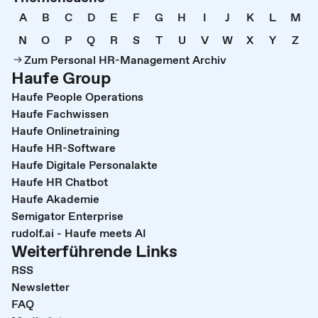
A
B
C
D
E
F
G
H
I
J
K
L
M
N
O
P
Q
R
S
T
U
V
W
X
Y
Z
Zum Personal HR-Management Archiv
Haufe Group
Haufe People Operations
Haufe Fachwissen
Haufe Onlinetraining
Haufe HR-Software
Haufe Digitale Personalakte
Haufe HR Chatbot
Haufe Akademie
Semigator Enterprise
rudolf.ai - Haufe meets AI
Weiterführende Links
RSS
Newsletter
FAQ