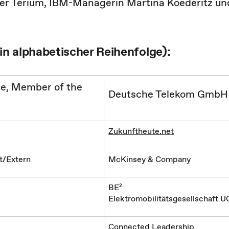
er Terium, IBM-Managerin Martina Koederitz un
in alphabetischer Reihenfolge):
ce, Member of the
Deutsche Telekom GmbH
Zukunftheute.net
t/Extern
McKinsey & Company
BE²
Elektromobilitätsgesellschaft U
Connected Leadership