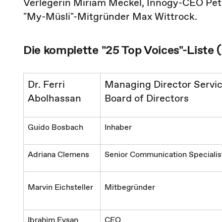
Verlegerin Miriam Meckel, Innogy-CEO Pet
"My-Müsli"-Mitgründer Max Wittrock.
Die komplette "25 Top Voices"-Liste (
Dr. Ferri
Managing Director Servi
Abolhassan
Board of Directors
Guido Bosbach
Inhaber
Adriana Clemens
Senior Communication Specialis
Marvin Eichsteller
Mitbegründer
Ibrahim Evsan
CEO