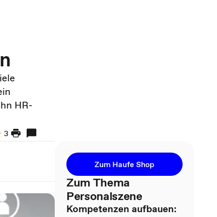
en
iele
ein
zehn HR-
3
Zum Haufe Shop
Zum Thema
Personalszene
Kompetenzen aufbauen: