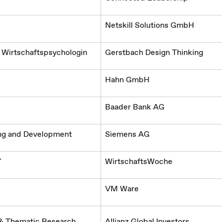
Netskill Solutions GmbH
, Wirtschaftspsychologin
Gerstbach Design Thinking
Hahn GmbH
Baader Bank AG
ng and Development
Siemens AG
"
WirtschaftsWoche
VM Ware
 & Thematic Research
Allianz Global Investors