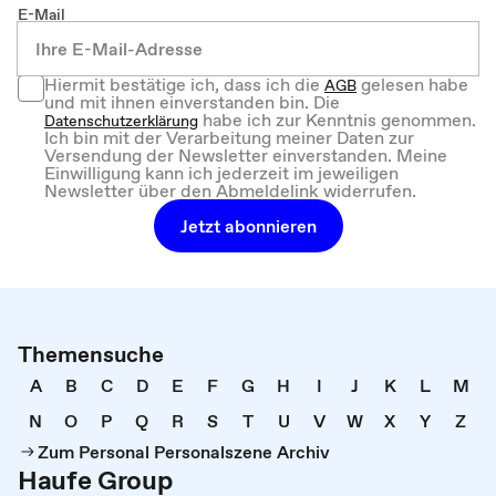
E-Mail
Hiermit bestätige ich, dass ich die
gelesen habe
AGB
und mit ihnen einverstanden bin. Die
habe ich zur Kenntnis genommen.
Datenschutzerklärung
Ich bin mit der Verarbeitung meiner Daten zur
Versendung der Newsletter einverstanden. Meine
Einwilligung kann ich jederzeit im jeweiligen
Newsletter über den Abmeldelink widerrufen.
Jetzt abonnieren
Themensuche
A
B
C
D
E
F
G
H
I
J
K
L
M
N
O
P
Q
R
S
T
U
V
W
X
Y
Z
Zum Personal Personalszene Archiv
Haufe Group