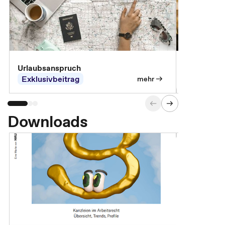
Urlaubsanspruch
Ferienjobb
Exklusivbeitrag
Exklusivb
mehr
Downloads