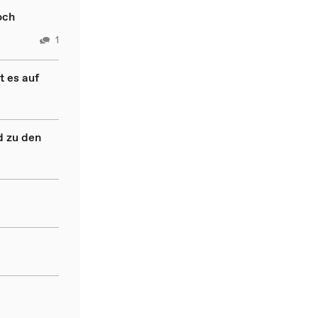
och
1
t es auf
d zu den