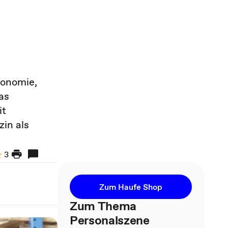
ronomie,
as
it
in als
3
Zum Haufe Shop
Zum Thema
Personalszene