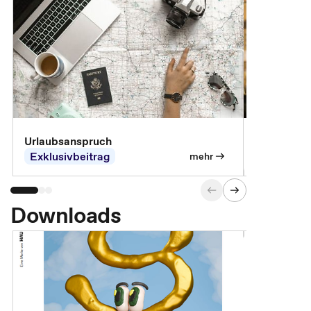
Urlaubsanspruch
Ferienjobb
Exklusivbeitrag
Exklusivb
mehr
Downloads