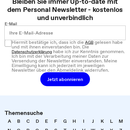
Bleiben Sie immer Up-to-date mit
dem
Personal
Newsletter - kostenlos
und unverbindlich
E-Mail
Hiermit bestätige ich, dass ich die
gelesen habe
AGB
und mit ihnen einverstanden bin. Die
habe ich zur Kenntnis genommen.
Datenschutzerklärung
Ich bin mit der Verarbeitung meiner Daten zur
Versendung der Newsletter einverstanden. Meine
Einwilligung kann ich jederzeit im jeweiligen
Newsletter über den Abmeldelink widerrufen.
Jetzt abonnieren
Themensuche
A
B
C
D
E
F
G
H
I
J
K
L
M