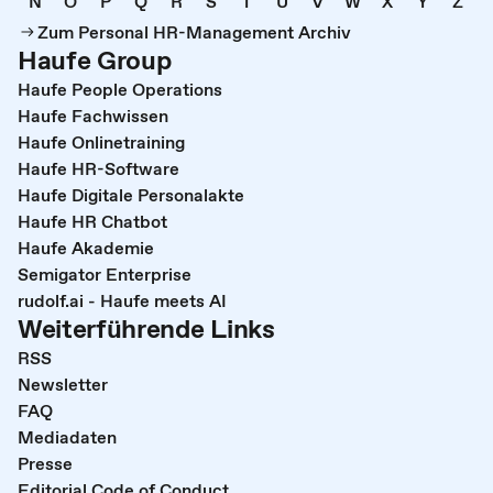
N
O
P
Q
R
S
T
U
V
W
X
Y
Z
Zum Personal HR-Management Archiv
Haufe Group
Haufe People Operations
Haufe Fachwissen
Haufe Onlinetraining
Haufe HR-Software
Haufe Digitale Personalakte
Haufe HR Chatbot
Haufe Akademie
Semigator Enterprise
rudolf.ai - Haufe meets AI
Weiterführende Links
RSS
Newsletter
FAQ
Mediadaten
Presse
Editorial Code of Conduct