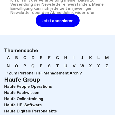
Versendung der Newsletter einverstanden. Meine
Einwilligung kann ich jederzeit im jeweiligen
Newsletter über den Abmeldelink widerrufen.
Jetzt abonnieren
Themensuche
A
B
C
D
E
F
G
H
I
J
K
L
M
N
O
P
Q
R
S
T
U
V
W
X
Y
Z
Zum Personal HR-Management Archiv
Haufe Group
Haufe People Operations
Haufe Fachwissen
Haufe Onlinetraining
Haufe HR-Software
Haufe Digitale Personalakte