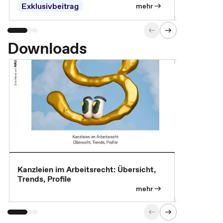
Exklusivbeitrag
Exklusivb
mehr
Downloads
Kanzleien im Arbeitsrecht: Übersicht,
MBA, Maste
Trends, Profile
für die KI-
mehr