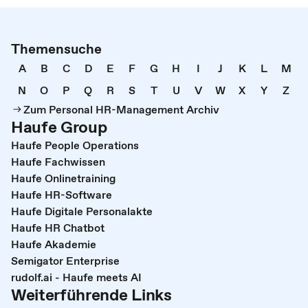
Themensuche
A
B
C
D
E
F
G
H
I
J
K
L
M
N
O
P
Q
R
S
T
U
V
W
X
Y
Z
Zum Personal HR-Management Archiv
Haufe Group
Haufe People Operations
Haufe Fachwissen
Haufe Onlinetraining
Haufe HR-Software
Haufe Digitale Personalakte
Haufe HR Chatbot
Haufe Akademie
Semigator Enterprise
rudolf.ai - Haufe meets AI
Weiterführende Links