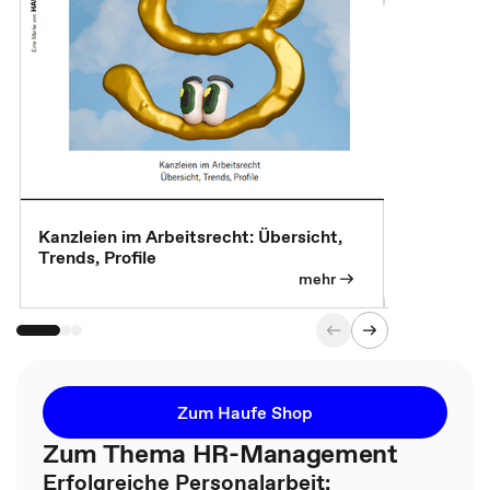
Kanzleien im Arbeitsrecht: Übersicht,
MBA, Maste
Trends, Profile
für die KI-
mehr
Zum Haufe Shop
Zum Thema HR-Management
Erfolgreiche Personalarbeit: