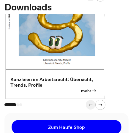
Downloads
Kanzleien im Arbeitsrecht: Übersicht,
MBA, Maste
Trends, Profile
für die KI-
mehr
Zum Haufe Shop