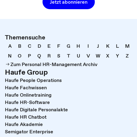
Jetzt abonnieren
Themensuche
A
B
C
D
E
F
G
H
I
J
K
L
M
N
O
P
Q
R
S
T
U
V
W
X
Y
Z
Zum Personal HR-Management Archiv
Haufe Group
Haufe People Operations
Haufe Fachwissen
Haufe Onlinetraining
Haufe HR-Software
Haufe Digitale Personalakte
Haufe HR Chatbot
Haufe Akademie
Semigator Enterprise