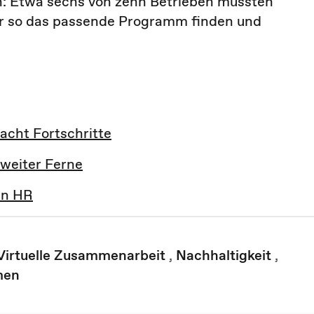
n: Etwa sechs von zehn Betrieben mussten
nur so das passende Programm finden und
acht Fortschritte
n weiter Ferne
 in HR
Virtuelle Zusammenarbeit
,
Nachhaltigkeit
,
men