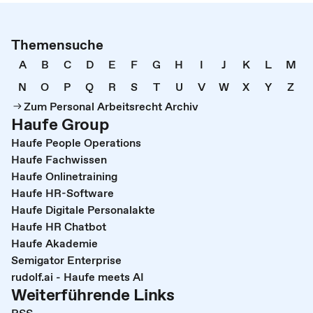
Themensuche
A
B
C
D
E
F
G
H
I
J
K
L
M
N
O
P
Q
R
S
T
U
V
W
X
Y
Z
Zum Personal Arbeitsrecht Archiv
Haufe Group
Haufe People Operations
Haufe Fachwissen
Haufe Onlinetraining
Haufe HR-Software
Haufe Digitale Personalakte
Haufe HR Chatbot
Haufe Akademie
Semigator Enterprise
rudolf.ai - Haufe meets AI
Weiterführende Links