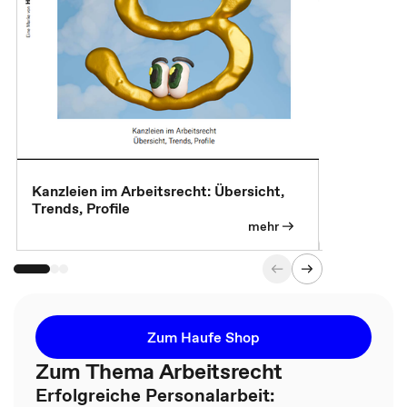
Kanzleien im Arbeitsrecht: Übersicht,
MBA, Maste
Trends, Profile
für die KI-
mehr
Zum Haufe Shop
Zum Thema Arbeitsrecht
Erfolgreiche Personalarbeit: