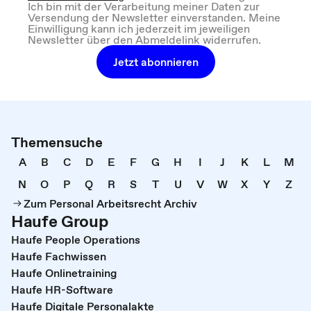
Ich bin mit der Verarbeitung meiner Daten zur
Versendung der Newsletter einverstanden. Meine
Einwilligung kann ich jederzeit im jeweiligen
Newsletter über den Abmeldelink widerrufen.
Jetzt abonnieren
Themensuche
A
B
C
D
E
F
G
H
I
J
K
L
M
N
O
P
Q
R
S
T
U
V
W
X
Y
Z
Zum Personal Arbeitsrecht Archiv
Haufe Group
Haufe People Operations
Haufe Fachwissen
Haufe Onlinetraining
Haufe HR-Software
Haufe Digitale Personalakte