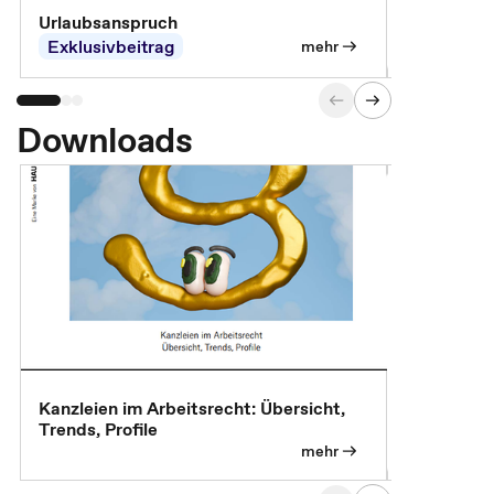
Urlaubsanspruch
Ferienjobb
Exklusivbeitrag
Exklusivb
mehr
Downloads
Kanzleien im Arbeitsrecht: Übersicht,
MBA, Maste
Trends, Profile
für die KI-
mehr