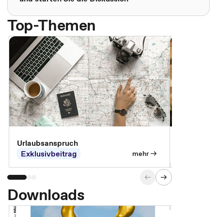
Top-Themen
Urlaubsanspruch
Ferienjobb
Exklusivbeitrag
Exklusivb
mehr
Downloads