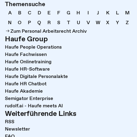
Themensuche
A
B
C
D
E
F
G
H
I
J
K
L
M
N
O
P
Q
R
S
T
U
V
W
X
Y
Z
Zum Personal Arbeitsrecht Archiv
Haufe Group
Haufe People Operations
Haufe Fachwissen
Haufe Onlinetraining
Haufe HR-Software
Haufe Digitale Personalakte
Haufe HR Chatbot
Haufe Akademie
Semigator Enterprise
rudolf.ai - Haufe meets AI
Weiterführende Links
RSS
Newsletter
FAQ