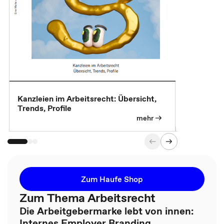
Kanzleien im Arbeitsrecht: Übersicht,
MBA, Maste
Trends, Profile
für die KI-
mehr
Zum Haufe Shop
Zum Thema Arbeitsrecht
Die Arbeitgebermarke lebt von innen:
Internes Employer Branding