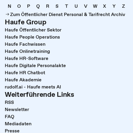
N
O
P
Q
R
S
T
U
V
W
X
Y
Z
Zum Öffentlicher Dienst Personal & Tarifrecht Archiv
Haufe Group
Haufe Öffentlicher Sektor
Haufe People Operations
Haufe Fachwissen
Haufe Onlinetraining
Haufe HR-Software
Haufe Digitale Personalakte
Haufe HR Chatbot
Haufe Akademie
rudolf.ai - Haufe meets AI
Weiterführende Links
RSS
Newsletter
FAQ
Mediadaten
Presse