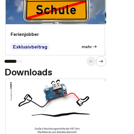
Ferienjobber
Die wichti
öffentlich
Exklusivbeitrag
mehr
Downloads