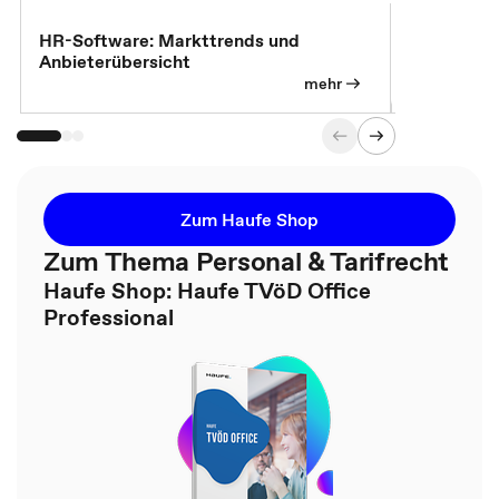
HR-Software: Markttrends und
Sicherheit
Anbieterübersicht
die betrie
so wichtig 
mehr
Zum Haufe Shop
Zum Thema Personal & Tarifrecht
Haufe Shop: Haufe TVöD Office
Professional