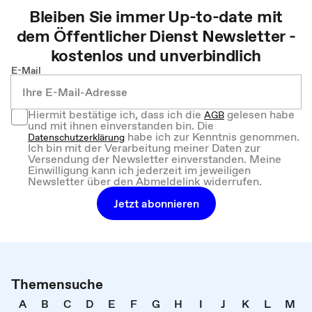
Bleiben Sie immer Up-to-date mit
dem
Öffentlicher Dienst
Newsletter -
kostenlos und unverbindlich
E-Mail
Hiermit bestätige ich, dass ich die
gelesen habe
AGB
und mit ihnen einverstanden bin. Die
habe ich zur Kenntnis genommen.
Datenschutzerklärung
Ich bin mit der Verarbeitung meiner Daten zur
Versendung der Newsletter einverstanden. Meine
Einwilligung kann ich jederzeit im jeweiligen
Newsletter über den Abmeldelink widerrufen.
Jetzt abonnieren
Themensuche
A
B
C
D
E
F
G
H
I
J
K
L
M