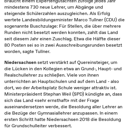
braucht einem Expertengutachten zufolge jedes Jahr
mindestens 730 neue Lehrer, um Abgänge und
steigende Schülerzahlen auszugleichen. Als Erfolg
wertete Landesbildungsminister Marco Tullner (CDU) die
sogenannte Buschzulage: Für Stellen, die über mehrere
Runden nicht besetzt werden konnten, zahlt das Land
seit diesem Jahr einen Zuschlag. Etwa die Hälfte dieser
80 Posten sei so in zwei Ausschreibungsrunden besetzt
worden, sagte Tullner.
Niedersachsen
setzt verstärkt auf Quereinsteiger, um
die Lücken in den Kollegien etwa an Grund-, Haupt- und
Realschullehrer zu schließen. Viele von ihnen
unterrichten an Hauptschulen und auf dem Land - also
dort, wo der Arbeitsplatz Schule weniger attraktiv ist.
Ministerpräsident Stephan Weil (SPD) kündigte an, dass
sich das Land «sehr ernsthaft» mit der Frage
auseinandersetzen werde, die Besoldung aller Lehrer an
die Bezüge der Gymnasiallehrer anzupassen. In einem
ersten Schritt hatte Niedersachsen 2018 die Besoldung
für Grundschulleiter verbessert.