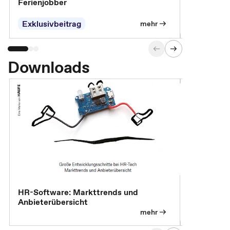
Ferienjobber
Die wichti
öffentlich
Exklusivbeitrag
mehr
Downloads
HR-Software: Markttrends und
Sicherheit
Anbieterübersicht
die betrie
so wichtig 
mehr