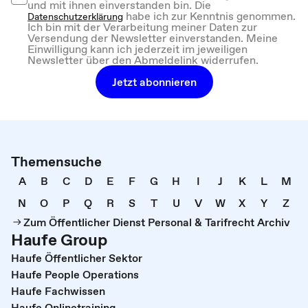
und mit ihnen einverstanden bin. Die
habe ich zur Kenntnis genommen.
Datenschutzerklärung
Ich bin mit der Verarbeitung meiner Daten zur
Versendung der Newsletter einverstanden. Meine
Einwilligung kann ich jederzeit im jeweiligen
Newsletter über den Abmeldelink widerrufen.
Jetzt abonnieren
Themensuche
A
B
C
D
E
F
G
H
I
J
K
L
M
N
O
P
Q
R
S
T
U
V
W
X
Y
Z
Zum Öffentlicher Dienst Personal & Tarifrecht Archiv
Haufe Group
Haufe Öffentlicher Sektor
Haufe People Operations
Haufe Fachwissen
Haufe Onlinetraining