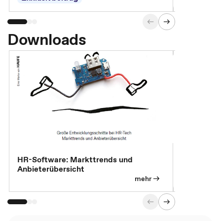
Downloads
HR-Software: Markttrends und
Sicherheit
Anbieterübersicht
die betrie
so wichtig 
mehr