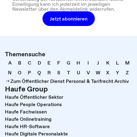
Einwilligung kann ich jederzeit im jeweiligen
Newsletter über den Abmeldelink widerrufen.
Jetzt abonnieren
Themensuche
A
B
C
D
E
F
G
H
I
J
K
L
M
N
O
P
Q
R
S
T
U
V
W
X
Y
Z
Zum Öffentlicher Dienst Personal & Tarifrecht Archiv
Haufe Group
Haufe Öffentlicher Sektor
Haufe People Operations
Haufe Fachwissen
Haufe Onlinetraining
Haufe HR-Software
Haufe Digitale Personalakte