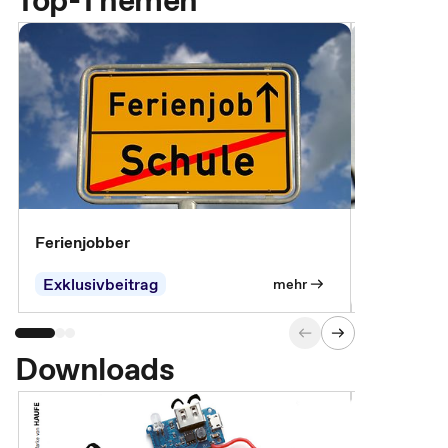
Top-Themen
Ferienjobber
Die wichti
öffentlich
Exklusivbeitrag
mehr
Downloads