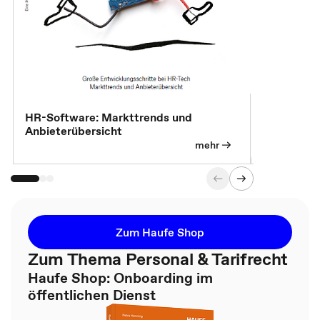
HR-Software: Markttrends und
Sicherheit
Anbieterübersicht
die betrie
so wichtig 
mehr
Zum Haufe Shop
Zum Thema Personal & Tarifrecht
Haufe Shop: Onboarding im
öffentlichen Dienst