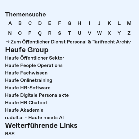
Themensuche
A
B
C
D
E
F
G
H
I
J
K
L
M
N
O
P
Q
R
S
T
U
V
W
X
Y
Z
Zum Öffentlicher Dienst Personal & Tarifrecht Archiv
Haufe Group
Haufe Öffentlicher Sektor
Haufe People Operations
Haufe Fachwissen
Haufe Onlinetraining
Haufe HR-Software
Haufe Digitale Personalakte
Haufe HR Chatbot
Haufe Akademie
rudolf.ai - Haufe meets AI
Weiterführende Links
RSS