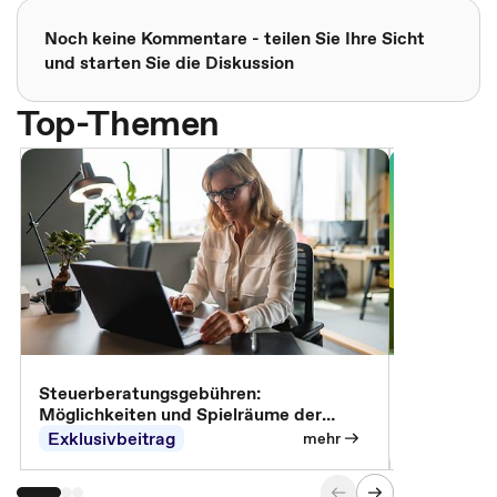
Noch keine Kommentare - teilen Sie Ihre Sicht
und starten Sie die Diskussion
Top-Themen
Steuerberatungsgebühren:
Omnibus-Pa
Möglichkeiten und Spielräume der
Abrechnung
Exklusivbeitrag
Exklusivb
mehr