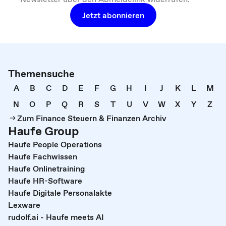
Jetzt abonnieren
Themensuche
A
B
C
D
E
F
G
H
I
J
K
L
M
N
O
P
Q
R
S
T
U
V
W
X
Y
Z
Zum Finance Steuern & Finanzen Archiv
Haufe Group
Haufe People Operations
Haufe Fachwissen
Haufe Onlinetraining
Haufe HR-Software
Haufe Digitale Personalakte
Lexware
rudolf.ai - Haufe meets AI