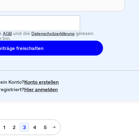
ie
und die
gelesen
AGB
Datenschutzerklärung
 bin.
iträge freischalten
kein Konto?
Konto erstellen
registriert?
Hier anmelden
1
2
3
4
5