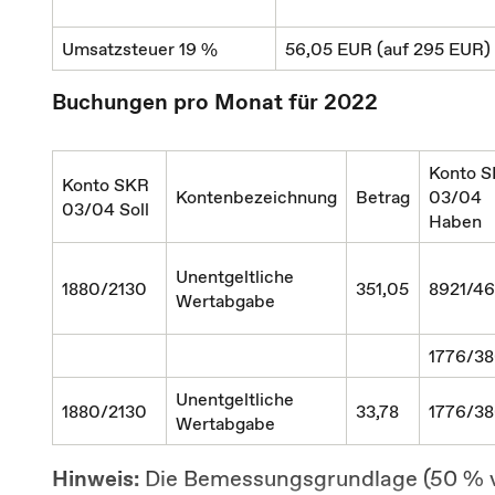
Umsatzsteuer 19 %
56,05 EUR (auf 295 EUR)
Buchungen pro Monat für 2022
Konto 
Konto SKR
Kontenbezeichnung
Betrag
03/04
03/04 Soll
Haben
Unentgeltliche
1880/2130
351,05
8921/4
Wertabgabe
1776/3
Unentgeltliche
1880/2130
33,78
1776/3
Wertabgabe
Hinweis:
Die Bemessungsgrundlage (50 % vo