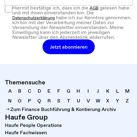
Hiermit bestätige ich, dass ich die
gelesen habe
AGB
und mit ihnen einverstanden bin. Die
habe ich zur Kenntnis genommen.
Datenschutzerklärung
Ich bin mit der Verarbeitung meiner Daten zur
Versendung der Newsletter einverstanden. Meine
Einwilligung kann ich jederzeit im jeweiligen
Newsletter über den Abmeldelink widerrufen.
Jetzt abonnieren
Themensuche
A
B
C
D
E
F
G
H
I
J
K
L
M
N
O
P
Q
R
S
T
U
V
W
X
Y
Z
Zum Finance Buchführung & Kontierung Archiv
Haufe Group
Haufe People Operations
Haufe Fachwissen