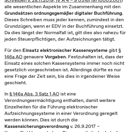
Schreiben v. 28.11.2019, IV A 4 – S 0316/19/10003:001
)
alle wesentlichen Aspekte im Zusammenhang mit den
Grundsätzen ordnungsgemäßer digitaler Buchführung
.
Dieses Schreiben muss jeder kennen, zumindest in den
Grundzügen, wenn er EDV in der Buchführung einsetzt.
Da dies längst der Normalfall ist, gilt dies also nahezu für
jeden Steuerpflichtigen, der Aufzeichnungen tätigt.
Für den
Einsatz
elektronischer Kassensysteme
gibt
§
146a AO
genauere
Vorgaben
. Festzuhalten ist, dass der
Einsatz eines solchen Kassensystems immer noch nicht
gesetzlich vorgeschrieben ist. Allerdings dürfte es nur
eine Frage der Zeit sein, bis dies in irgendeiner Weise
geschieht.
In
§ 146a Abs. 3 Satz 1 AO
ist eine
Verordnungsermächtigung enthalten, damit weitere
Einzelheiten für die Führung elektronischer
Aufzeichnungssysteme in einer Verordnung geregelt
werden können. Dies ist durch die
Kassensicherungsverordnung
v. 26.9.2017 –