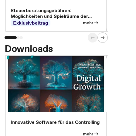
Steuerberatungsgebühren:
Omnibus-Pa
Möglichkeiten und Spielräume der
Abrechnung
Exklusivbeitrag
Exklusivb
mehr
Downloads
Innovative Software für das Controlling
Kostenlose
mehr