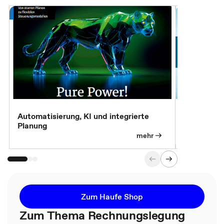
Automatisierung, KI und integrierte
CM live: A
Planung
Magazin
mehr
Zum Haufe Shop
Zum Thema Rechnungslegung