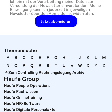
Ich bin mit der Verarbeitung meiner Daten zur
Versendung der Newsletter einverstanden. Meine
Einwilligung kann ich jederzeit im jeweiligen
Newsletter über den Abmeldelink widerrufen.
Jetzt abonnieren
Themensuche
A
B
C
D
E
F
G
H
I
J
K
L
M
N
O
P
Q
R
S
T
U
V
W
X
Y
Z
Zum Controlling Rechnungslegung Archiv
Haufe Group
Haufe People Operations
Haufe Fachwissen
Haufe Onlinetraining
Haufe HR-Software
Haufe Digitale Personalakte