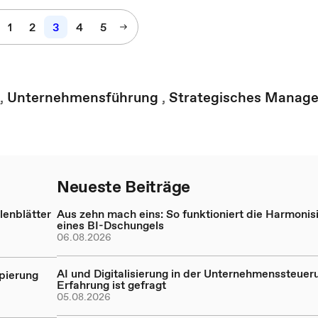
1
2
3
4
5
,
Unternehmensführung
,
Strategisches Manag
Neueste Beiträge
enblätter
Aus zehn mach eins: So funktioniert die Harmonis
eines BI-Dschungels
06.08.2026
AI und Digitalisierung in der Unternehmenssteueru
ppierung
Erfahrung ist gefragt
05.08.2026