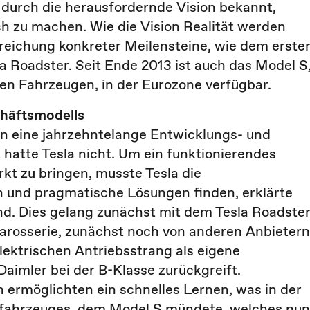
m durch die herausfordernde Vision bekannt,
ch zu machen. Wie die Vision Realität werden
reichung konkreter Meilensteine, wie dem erste
a Roadster. Seit Ende 2013 ist auch das Model S
hen Fahrzeugen, in der Eurozone verfügbar.
häftsmodells
 eine jahrzehntelange Entwicklungs- und
hatte Tesla nicht. Um ein funktionierendes
kt zu bringen, musste Tesla die
n und pragmatische Lösungen finden, erklärte
nd. Dies gelang zunächst mit dem Tesla Roadster
 Karosserie, zunächst noch von anderen Anbietern
elektrischen Antriebsstrang als eigene
Daimler bei der B-Klasse zurückgreift.
ermöglichten ein schnelles Lernen, was in der
nfahrzeuges, dem Model S mündete, welches nun