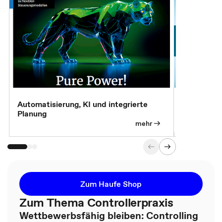
Automatisierung, KI und integrierte
CM live: A
Planung
Magazin
mehr
Zum Haufe Shop
Zum Thema Controllerpraxis
Wettbewerbsfähig bleiben: Controlling