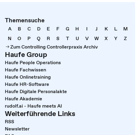
Themensuche
A
B
C
D
E
F
G
H
I
J
K
L
M
N
O
P
Q
R
S
T
U
V
W
X
Y
Z
Zum Controlling Controllerpraxis Archiv
Haufe Group
Haufe People Operations
Haufe Fachwissen
Haufe Onlinetraining
Haufe HR-Software
Haufe Digitale Personalakte
Haufe Akademie
rudolf.ai - Haufe meets AI
Weiterführende Links
RSS
Newsletter