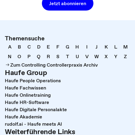
Jetzt abonnieren
Themensuche
A
B
C
D
E
F
G
H
I
J
K
L
M
N
O
P
Q
R
S
T
U
V
W
X
Y
Z
Zum Controlling Controllerpraxis Archiv
Haufe Group
Haufe People Operations
Haufe Fachwissen
Haufe Onlinetraining
Haufe HR-Software
Haufe Digitale Personalakte
Haufe Akademie
rudolf.ai - Haufe meets AI
Weiterführende Links