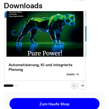
Downloads
Automatisierung, KI und integrierte
CM live: A
Planung
Magazin
mehr
Zum Haufe Shop