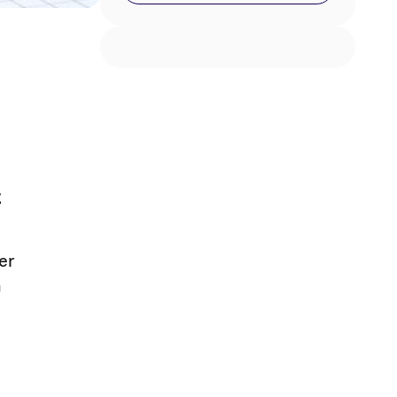
t
er
n