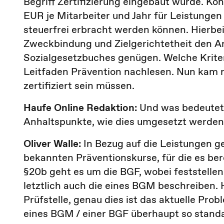
Begriff Zertifizierung eingebaut wurde. Kon
EUR je Mitarbeiter und Jahr für Leistunge
steuerfrei erbracht werden können. Hierbe
Zweckbindung und Zielgerichtetheit den A
Sozialgesetzbuches genügen. Welche Kriteri
Leitfaden Prävention nachlesen. Nun kam n
zertifiziert sein müssen.
Haufe Online Redaktion:
Und was bedeutet 
Anhaltspunkte, wie dies umgesetzt werde
Oliver Walle:
In Bezug auf die Leistungen g
bekannten Präventionskurse, für die es berei
§20b geht es um die BGF, wobei feststellen 
letztlich auch die eines BGM beschreiben. 
Prüfstelle, genau dies ist das aktuelle Probl
eines BGM / einer BGF überhaupt so standar