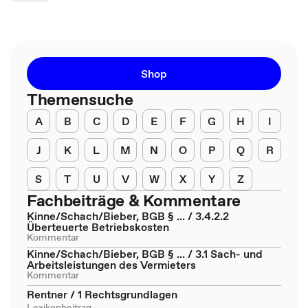
Shop
Themensuche
A
B
C
D
E
F
G
H
I
J
K
L
M
N
O
P
Q
R
S
T
U
V
W
X
Y
Z
Fachbeiträge & Kommentare
Kinne/Schach/Bieber, BGB § ... / 3.4.2.2
Überteuerte Betriebskosten
Kommentar
Kinne/Schach/Bieber, BGB § ... / 3.1 Sach- und
Arbeitsleistungen des Vermieters
Kommentar
Rentner / 1 Rechtsgrundlagen
Lexikonbeitrag