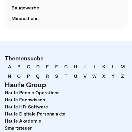
Baugewerbe
Mindestlohn
Themensuche
A
B
C
D
E
F
G
H
I
J
K
L
M
N
O
P
Q
R
S
T
U
V
W
X
Y
Z
Haufe Group
Haufe People Operations
Haufe Fachwissen
Haufe HR-Software
Haufe Digitale Personalakte
Haufe Akademie
Smartsteuer