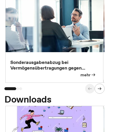
Sonderausgabenabzug bei
Gesonderte
Vermögensübertragungen gegen
Feststellu
Versorgungsleistungen
Exklusivb
mehr
Downloads