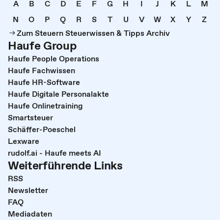
A
B
C
D
E
F
G
H
I
J
K
L
M
N
O
P
Q
R
S
T
U
V
W
X
Y
Z
Zum Steuern Steuerwissen & Tipps Archiv
Haufe Group
Haufe People Operations
Haufe Fachwissen
Haufe HR-Software
Haufe Digitale Personalakte
Haufe Onlinetraining
Smartsteuer
Schäffer-Poeschel
Lexware
rudolf.ai - Haufe meets AI
Weiterführende Links
RSS
Newsletter
FAQ
Mediadaten