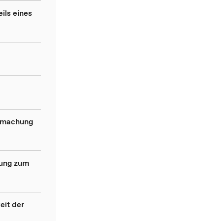
ils eines
ndmachung
dung zum
eit der