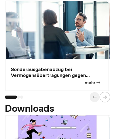
Sonderausgabenabzug bei
Gesonderte
Vermögensübertragungen gegen
Feststellu
Versorgungsleistungen
Exklusivb
mehr
Downloads