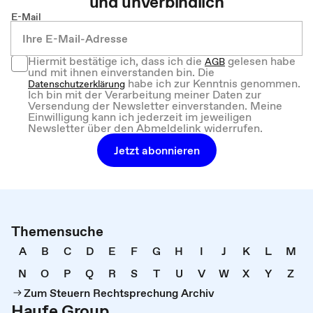
und unverbindlich
E-Mail
Hiermit bestätige ich, dass ich die
gelesen habe
AGB
und mit ihnen einverstanden bin. Die
habe ich zur Kenntnis genommen.
Datenschutzerklärung
Ich bin mit der Verarbeitung meiner Daten zur
Versendung der Newsletter einverstanden. Meine
Einwilligung kann ich jederzeit im jeweiligen
Newsletter über den Abmeldelink widerrufen.
Jetzt abonnieren
Themensuche
A
B
C
D
E
F
G
H
I
J
K
L
M
N
O
P
Q
R
S
T
U
V
W
X
Y
Z
Zum Steuern Rechtsprechung Archiv
Haufe Group