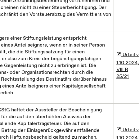
ist keine Anzahlungsbesteuerung vorzunehmen und
scheinen nicht zu einer Steuerberichtigung. Der
schränkt den Vorsteuerabzug des Vermittlers von
ers einer Stiftungsleistung entspricht
 eines Anteilseigners, wenn er in seiner Person
lt, die die Stiftungssatzung für einen
Urteil v
, er also zum Kreis der begünstigungsfähigen
1.10.2024,
e Gegenleistung nicht zu erbringen ist. Die
VIII R
s- oder Organisationsrechten durch die
25/21
e Rechtsstellung des Destinatärs darüber hinaus
g eines Anteilseigners einer Kapitalgesellschaft
erlich.
KStG haftet der Aussteller der Bescheinigung
für die auf den überhöhten Ausweis der
llende Kapitalertragsteuer. Die auf den
Urteil v
Betrag der Einlagenrückgewähr entfallende
 durch Haftungsbescheid geltend zu machen,
1.10.2024,