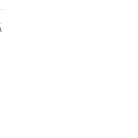
.
,
.
.