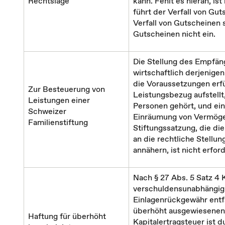
Rechtslage
kann. Fehlt es hieran, 
führt der Verfall von Gut
Verfall von Gutscheinen 
Gutscheinen nicht ein.
Die Stellung des Empfäng
wirtschaftlich derjenigen
die Voraussetzungen erfül
Zur Besteuerung von
Leistungsbezug aufstellt
Leistungen einer
Personen gehört, und ein
Schweizer
Einräumung von Vermögen
Familienstiftung
Stiftungssatzung, die di
an die rechtliche Stellun
annähern, ist nicht erford
Nach § 27 Abs. 5 Satz 4 
verschuldensunabhängig 
Einlagenrückgewähr entfa
überhöht ausgewiesenen 
Haftung für überhöht
Kapitalertragsteuer ist