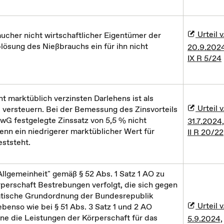
Urteil v
aucher nicht wirtschaftlicher Eigentümer der
lösung des Nießbrauchs ein für ihn nicht
20.9.2024
IX R 5/24
t marktüblich verzinsten Darlehens ist als
Urteil v
versteuern. Bei der Bemessung des Zinsvorteils
BewG festgelegte Zinssatz von 5,5 % nicht
31.7.2024,
nn ein niedrigerer marktüblicher Wert für
II R 20/22
eststeht.
llgemeinheit" gemäß § 52 Abs. 1 Satz 1 AO zu
örperschaft Bestrebungen verfolgt, die sich gegen
ratische Grundordnung der Bundesrepublik
Urteil v
ebenso wie bei § 51 Abs. 3 Satz 1 und 2 AO
ne die Leistungen der Körperschaft für das
5.9.2024,