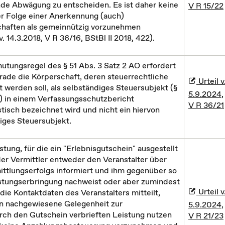
e Abwägung zu entscheiden. Es ist daher keine
V R 15/22
r Folge einer Anerkennung (auch)
chaften als gemeinnützig vorzunehmen
. 14.3.2018, V R 36/16, BStBl II 2018, 422).
tungsregel des § 51 Abs. 3 Satz 2 AO erfordert
erade die Körperschaft, deren steuerrechtliche
Urteil v
 werden soll, als selbständiges Steuersubjekt (§
5.9.2024,
O) in einem Verfassungsschutzbericht
V R 36/21
stisch bezeichnet wird und nicht ein hiervon
iges Steuersubjekt.
stung, für die ein "Erlebnisgutschein" ausgestellt
 der Vermittler entweder den Veranstalter über
ittlungserfolgs informiert und ihm gegenüber so
istungserbringung nachweist oder aber zumindest
Urteil v
e Kontaktdaten des Veranstalters mitteilt,
nn nachgewiesene Gelegenheit zur
5.9.2024,
ch den Gutschein verbrieften Leistung nutzen
V R 21/23