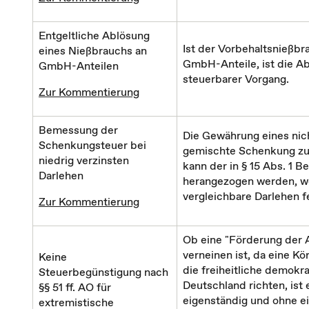
Entgeltliche Ablösung
Ist der Vorbehaltsnießbr
eines Nießbrauchs an
GmbH-Anteile, ist die Ab
GmbH-Anteilen
steuerbarer Vorgang.
Zur Kommentierung
Bemessung der
Die Gewährung eines nich
Schenkungsteuer bei
gemischte Schenkung zu 
niedrig verzinsten
kann der in § 15 Abs. 1 
Darlehen
herangezogen werden, we
vergleichbare Darlehen f
Zur Kommentierung
Ob eine "Förderung der A
verneinen ist, da eine K
Keine
die freiheitliche demok
Steuerbegünstigung nach
Deutschland richten, ist 
§§ 51 ff. AO für
eigenständig und ohne ei
extremistische