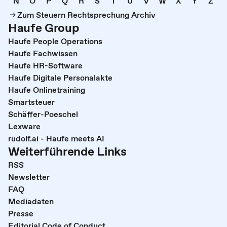
N
O
P
Q
R
S
T
U
V
W
X
Y
Z
Zum Steuern Rechtsprechung Archiv
Haufe Group
Haufe People Operations
Haufe Fachwissen
Haufe HR-Software
Haufe Digitale Personalakte
Haufe Onlinetraining
Smartsteuer
Schäffer-Poeschel
Lexware
rudolf.ai - Haufe meets AI
Weiterführende Links
RSS
Newsletter
FAQ
Mediadaten
Presse
Editorial Code of Conduct