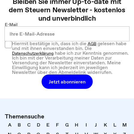
Bleiben Sie immer Up-to-date mit
dem
Steuern
Newsletter - kostenlos
und unverbindlich
E-Mail
Hiermit bestätige ich, dass ich die
gelesen habe
AGB
und mit ihnen einverstanden bin. Die
habe ich zur Kenntnis genommen.
Datenschutzerklärung
Ich bin mit der Verarbeitung meiner Daten zur
Versendung der Newsletter einverstanden. Meine
Einwilligung kann ich jederzeit im jeweiligen
Newsletter über den Abmeldelink widerrufen.
Jetzt abonnieren
Themensuche
A
B
C
D
E
F
G
H
I
J
K
L
M