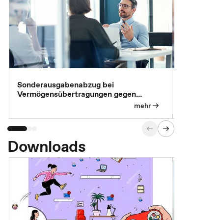
Sonderausgabenabzug bei
Gesonderte
Vermögensübertragungen gegen
Feststellu
Versorgungsleistungen
Exklusivb
mehr
Downloads