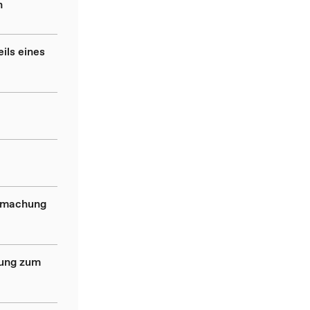
n
ils eines
ndmachung
dung zum