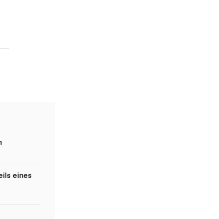
n
ils eines