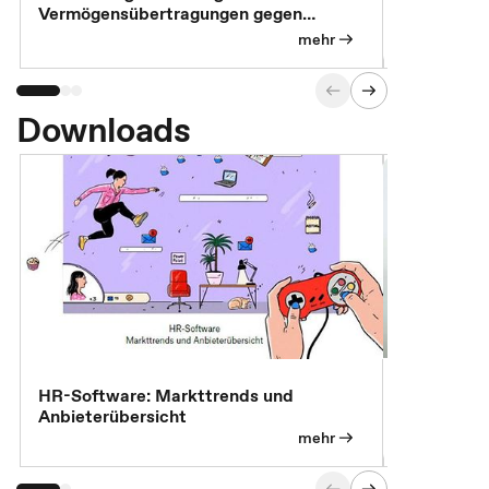
Vermögensübertragungen gegen
Feststellu
Versorgungsleistungen
Exklusivb
mehr
Downloads
7 Effizien
HR-Software: Markttrends und
Anbieterübersicht
mehr