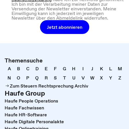
Ich bin mit der Verarbeitung meiner Daten zur
Versendung der Newsletter einverstanden. Meine
Einwilligung kann ich jederzeit im jeweiligen
Newsletter über den Abmeldelink widerrufen.
Jetzt abonnieren
Themensuche
A
B
C
D
E
F
G
H
I
J
K
L
M
N
O
P
Q
R
S
T
U
V
W
X
Y
Z
Zum Steuern Rechtsprechung Archiv
Haufe Group
Haufe People Operations
Haufe Fachwissen
Haufe HR-Software
Haufe Digitale Personalakte
Haufe Onlinetraining