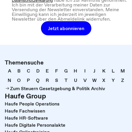
Datenschutzerklärung
Ich bin mit der Verarbeitung meiner Daten zur
Versendung der Newsletter einverstanden. Meine
Einwilligung kann ich jederzeit im jeweiligen
Newsletter über den Abmeldelink widerrufen.
Jetzt abonnieren
Themensuche
A
B
C
D
E
F
G
H
I
J
K
L
M
N
O
P
Q
R
S
T
U
V
W
X
Y
Z
Zum Steuern Gesetzgebung & Politik Archiv
Haufe Group
Haufe People Operations
Haufe Fachwissen
Haufe HR-Software
Haufe Digitale Personalakte
Haufe Onlinetraining