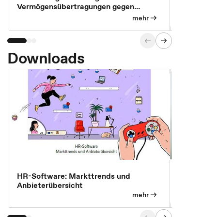
Vermögensübertragungen gegen
Feststellu
Versorgungsleistungen
Exklusivb
mehr
Downloads
7 Effizien
HR-Software: Markttrends und
Anbieterübersicht
mehr