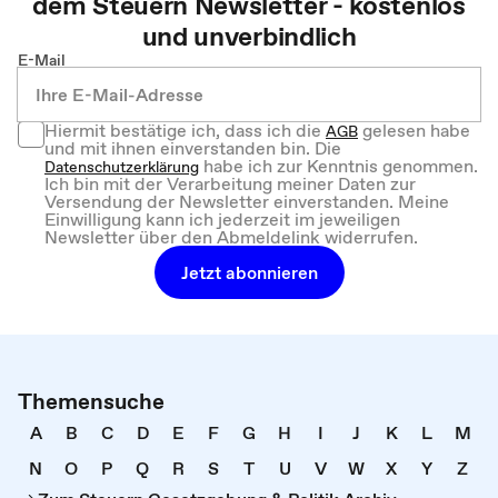
dem
Steuern
Newsletter - kostenlos
und unverbindlich
E-Mail
Hiermit bestätige ich, dass ich die
gelesen habe
AGB
und mit ihnen einverstanden bin. Die
habe ich zur Kenntnis genommen.
Datenschutzerklärung
Ich bin mit der Verarbeitung meiner Daten zur
Versendung der Newsletter einverstanden. Meine
Einwilligung kann ich jederzeit im jeweiligen
Newsletter über den Abmeldelink widerrufen.
Jetzt abonnieren
Themensuche
A
B
C
D
E
F
G
H
I
J
K
L
M
N
O
P
Q
R
S
T
U
V
W
X
Y
Z