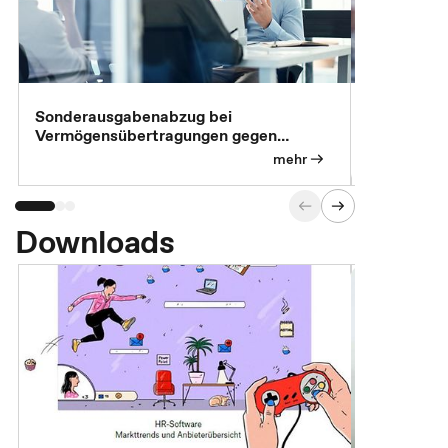
Sonderausgabenabzug bei
Gesonderte
Vermögensübertragungen gegen
Feststellu
Versorgungsleistungen
Exklusivb
mehr
Downloads