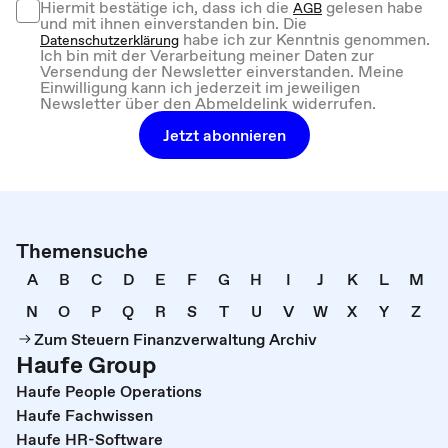
Hiermit bestätige ich, dass ich die
gelesen habe
AGB
und mit ihnen einverstanden bin. Die
habe ich zur Kenntnis genommen.
Datenschutzerklärung
Ich bin mit der Verarbeitung meiner Daten zur
Versendung der Newsletter einverstanden. Meine
Einwilligung kann ich jederzeit im jeweiligen
Newsletter über den Abmeldelink widerrufen.
Jetzt abonnieren
Themensuche
A
B
C
D
E
F
G
H
I
J
K
L
M
N
O
P
Q
R
S
T
U
V
W
X
Y
Z
Zum Steuern Finanzverwaltung Archiv
Haufe Group
Haufe People Operations
Haufe Fachwissen
Haufe HR-Software