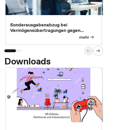
Sonderausgabenabzug bei
Gesonderte
Vermögensübertragungen gegen
Feststellu
Versorgungsleistungen
Exklusivb
mehr
Downloads